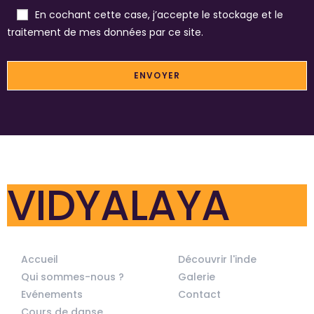
En cochant cette case, j’accepte le stockage et le
traitement de mes données par ce site.
VIDYALAYA
Accueil
Découvrir l'inde
Qui sommes-nous ?
Galerie
Evénements
Contact
Cours de danse