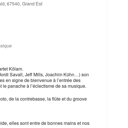
ld, 67540, Grand Est
365
Outlook Live
ssique
artet Kôlam.
 Jordi Savall, Jeff Mills, Joachim Kühn…) son
es en signe de bienvenue à l’entrée des
ent le panache à l’éclectisme de sa musique.
o, de la contrebasse, la flûte et du groove
e, elles sont entre de bonnes mains et nos