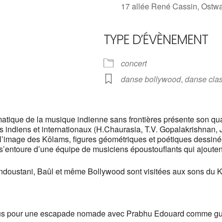
17 allée René Cassin, Ostwa
TYPE D’ÉVÈNEMENT
oogle
iCalendar
Office 
concert
danse bollywood
,
danse cla
matique de la musique indienne sans frontières présente son qu
es indiens et internationaux (H.Chaurasia, T.V. Gopalakrishnan,
 l’image des Kôlams, figures géométriques et poétiques dessiné
 Il s’entoure d’une équipe de musiciens époustouflants qui ajout
ndoustani, Baûl et même Bollywood sont visitées aux sons du Kot
us pour une escapade nomade avec Prabhu Edouard comme guid